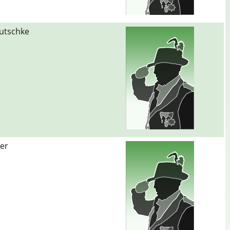
autschke
her