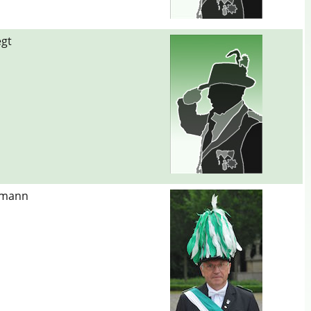
egt
emann