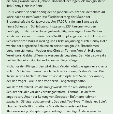
die Königswürde von St. Johanni Bösensell errungen. Als Königin steht
ihm Conny Holle zur Seite.
Linus Vedder ist neuer König der St. Johanni Schützenbruderschaft. 40
Jahre nach seinem Vater Josef Vedder errang der Major der
Bruderschaft die Königswürde. Um 17.05 Uhr fiel am Samstag der
finale Schuss am Schießstand. Insgesamt 233 Patronen wurden
benötigt, um den zähe Holzvogel endgültig zu erlegen. Linus Vedder
setzte sich in einem spannenden Wettkampf gegen seine Konkurrenten
Schießmeister Markus Ueding und Christian Janning durch. Conny Holle
wählte der siegreiche Schütze zu seiner Königin. Als Ehrendamen
benannte sie Kerstin Vedder und Christin Temme. Von Uli Holle und
Vereinswirt Gebhard Temme werden sie begleitet. Der König sowie die
beiden Begleiter sind in der Fahnenschläger-Riege.
Nicht nur den Königsorden wird Linus Vedder künftig tragen, er sicherte
sich im Schießwettbewerb auch die Auszeichnung für das Zepter. Die
Krone schoss Michael Rohlmann und den Apfel traf Sven Speckmann,
der den Vogel – wie in den Vorjahren – angefertigt hatte.
Vor dem Wettstreit um die Königswürde waren am Mittag 82
Schützenbrüder vor der Vereinsgaststätte „Temme“ in Uniform
angetreten. Unter der Leitung von Sebastian Bußmann nahmen
zusätzlich 33 Jägerschützen teil. „Das sind ‚Top-Typen‘“, findet er. Spieß
Thomas Große Kintrup überprüfte die Kompanie und ihre
Kleiderordnung: Verspätungen und eigenmächtige Änderungen der